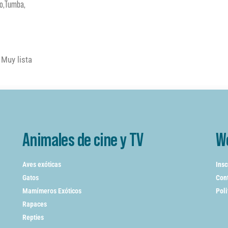
do,Tumba,
 Muy lista
Animales de cine y TV
W
Aves exóticas
Insc
Gatos
Cont
Mamímeros Exóticos
Poli
Rapaces
Repties