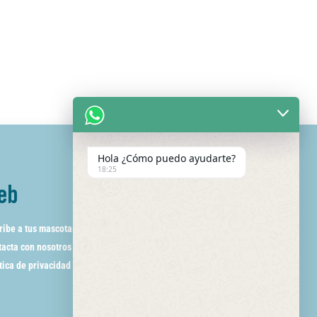
Hola ¿Cómo puedo ayudarte?
18:25
eb
ribe a tus mascotas
acta con nosotros
tica de privacidad