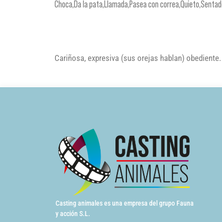
Choca,Da la pata,Llamada,Pasea con correa,Quieto,Senta
Cariñosa, expresiva (sus orejas hablan) obediente.
Casting animales es una empresa del grupo Fauna
y acción S.L.