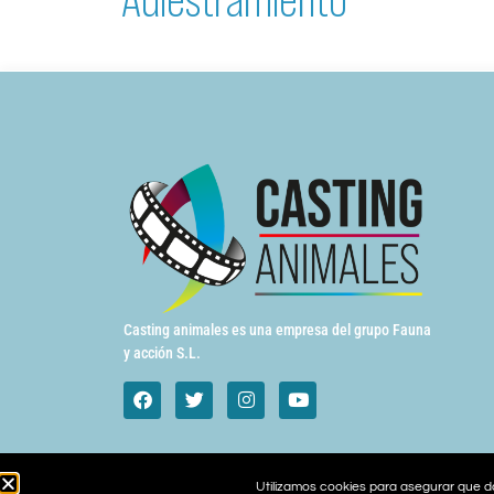
Casting animales es una empresa del grupo Fauna
y acción S.L.
Utilizamos cookies para asegurar que da