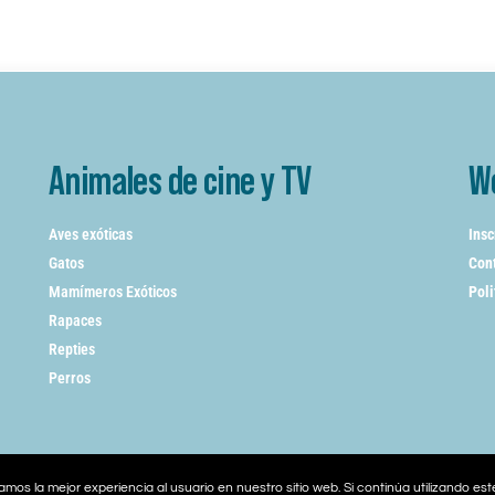
Animales de cine y TV
W
Aves exóticas
Insc
Gatos
Cont
Mamímeros Exóticos
Poli
Rapaces
Repties
Perros
mos la mejor experiencia al usuario en nuestro sitio web. Si continúa utilizando es