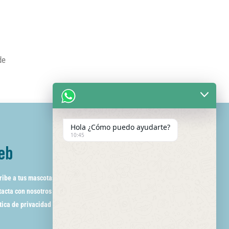
de
Hola ¿Cómo puedo ayudarte?
10:45
eb
ribe a tus mascotas
acta con nosotros
tica de privacidad