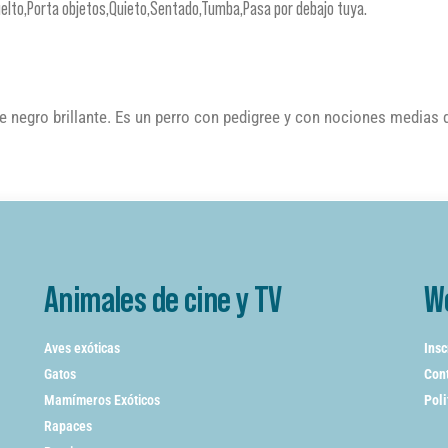
elto,Porta objetos,Quieto,Sentado,Tumba,Pasa por debajo tuya.
e negro brillante. Es un perro con pedigree y con nociones medias 
Animales de cine y TV
W
Aves exóticas
Insc
Gatos
Cont
Mamímeros Exóticos
Poli
Rapaces