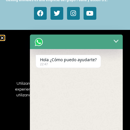
Animales de cine y TV
Aves exóticas
Hola ¿Cómo puedo ayudarte?
Gatos
22:47
Mamímeros Exóticos
Rapaces
Repties
Utilizamos cookies para asegurar que damos la mejor
Perros
experiencia al usuario en nuestro sitio web. Si continúa
Web
utilizando este sitio asumiremos que está de acuerdo.
ESTOY DEACUERDO
Inscribe a tus mascotas
Contacta con nosotros
Politica de privacidad