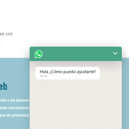
ien con
s.
Hola ¿Cómo puedo ayudarte?
20:55
eb
ribe a tus mascotas
acta con nosotros
tica de privacidad