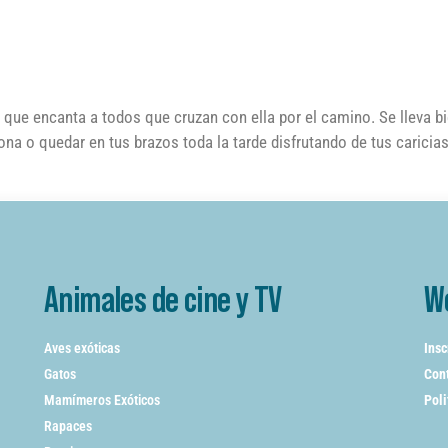
 que encanta a todos que cruzan con ella por el camino. Se lleva b
na o quedar en tus brazos toda la tarde disfrutando de tus caricia
Animales de cine y TV
W
Aves exóticas
Insc
Gatos
Cont
Mamímeros Exóticos
Poli
Rapaces