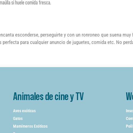
maúlla si huele comida fresca.
e encanta esconderse, perseguirte y con un ronroneo que suena muy f
Es perfecta para cualquier anuncio de juguetes, comida etc. No perda
Animales de cine y TV
W
Aves exóticas
Insc
Gatos
Cont
Mamímeros Exóticos
Poli