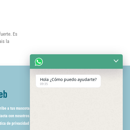
uerte. Es
is la
Hola ¿Cómo puedo ayudarte?
09:35
eb
ribe a tus mascotas
acta con nosotros
tica de privacidad