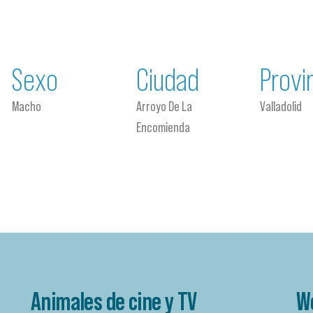
Sexo
Ciudad
Provi
Macho
Arroyo De La
Valladolid
Encomienda
Animales de cine y TV
W