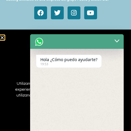
Animales de cine y TV
Aves exóticas
Hola ¿Cómo puedo ayudarte?
Gatos
19:53
Mamímeros Exóticos
Rapaces
Repties
Utilizamos cookies para asegurar que damos la mejor
Perros
experiencia al usuario en nuestro sitio web. Si continúa
Web
utilizando este sitio asumiremos que está de acuerdo.
ESTOY DEACUERDO
Inscribe a tus mascotas
Contacta con nosotros
Politica de privacidad