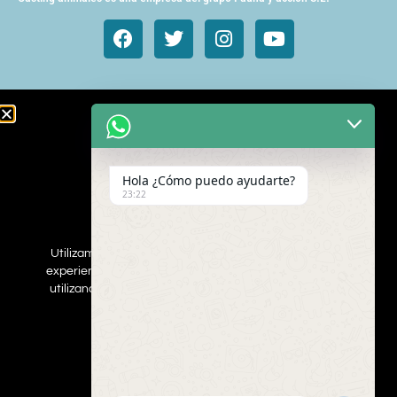
Animales de cine y TV
Aves exóticas
Hola ¿Cómo puedo ayudarte?
Gatos
23:22
Mamímeros Exóticos
Rapaces
Repties
Utilizamos cookies para asegurar que damos la mejor
Perros
experiencia al usuario en nuestro sitio web. Si continúa
Web
utilizando este sitio asumiremos que está de acuerdo.
ESTOY DEACUERDO
Inscribe a tus mascotas
Contacta con nosotros
Politica de privacidad