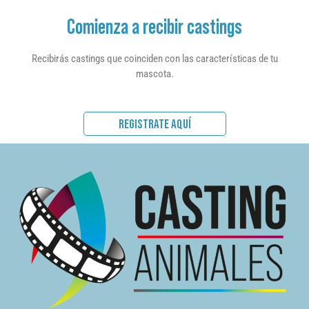
Comienza a recibir castings
Recibirás castings que coinciden con las características de tu
mascota.
REGISTRATE AQUÍ