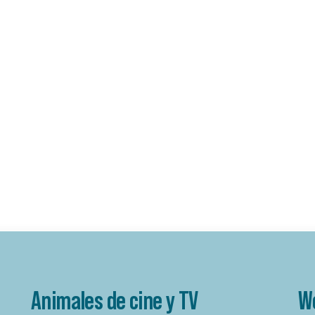
Animales de cine y TV
W