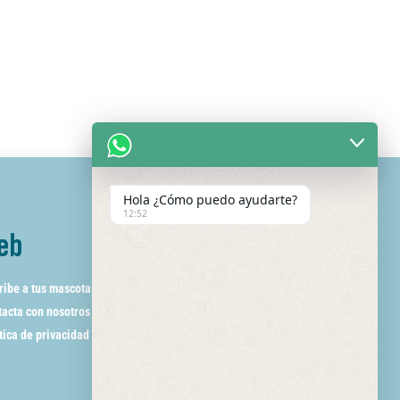
Hola ¿Cómo puedo ayudarte?
12:52
eb
ribe a tus mascotas
acta con nosotros
tica de privacidad