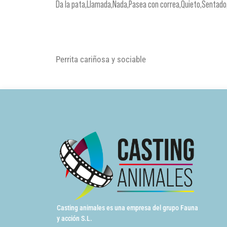
Da la pata,Llamada,Nada,Pasea con correa,Quieto,Sentado
Perrita cariñosa y sociable
Casting animales es una empresa del grupo Fauna
y acción S.L.