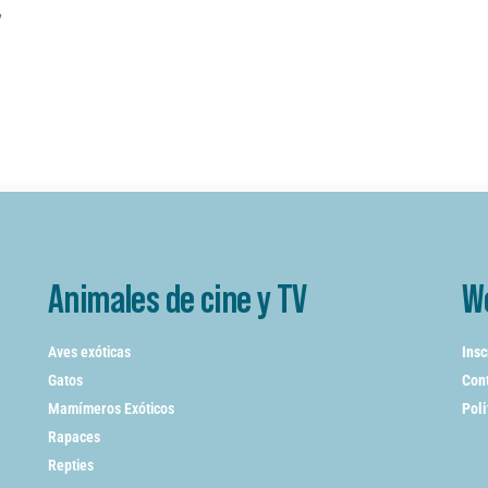
,
Animales de cine y TV
W
Aves exóticas
Insc
Gatos
Cont
Mamímeros Exóticos
Poli
Rapaces
Repties