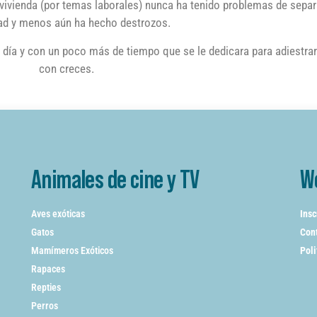
 vivienda (por temas laborales) nunca ha tenido problemas de separ
ad y menos aún ha hecho destrozos.
 día y con un poco más de tiempo que se le dedicara para adiestrar
con creces.
Animales de cine y TV
W
Aves exóticas
Insc
Gatos
Cont
Mamímeros Exóticos
Poli
Rapaces
Repties
Perros