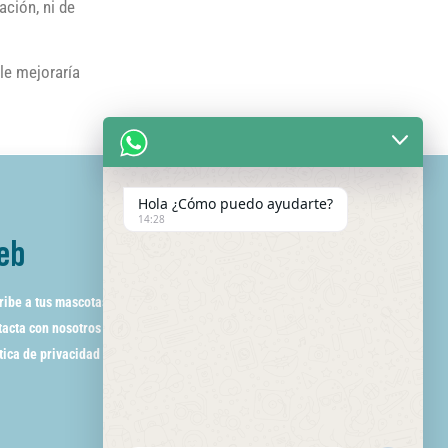
ación, ni de
le mejoraría
Hola ¿Cómo puedo ayudarte?
14:28
eb
ribe a tus mascotas
acta con nosotros
tica de privacidad