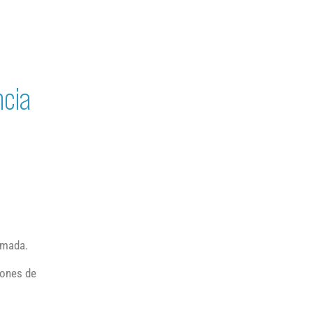
ncia
lamada.
iones de