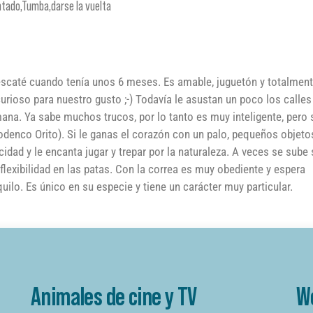
ntado,Tumba,darse la vuelta
escaté cuando tenía unos 6 meses. Es amable, juguetón y totalment
rioso para nuestro gusto ;-) Todavía le asustan un poco los calles
ana. Ya sabe muchos trucos, por lo tanto es muy inteligente, pero
odenco Orito). Si le ganas el corazón con un palo, pequeños objeto
ocidad y le encanta jugar y trepar por la naturaleza. A veces se sube 
 flexibilidad en las patas. Con la correa es muy obediente y espera
ilo. Es único en su especie y tiene un carácter muy particular.
Animales de cine y TV
W