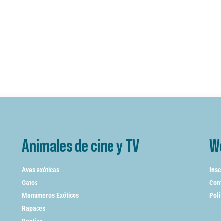
Animales de cine y TV
W
Aves exóticas
Insc
Gatos
Cont
Mamímeros Exóticos
Poli
Rapaces
Repties