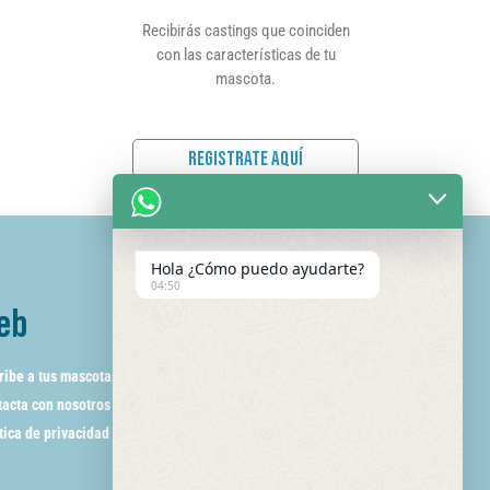
Recibirás castings que coinciden
con las características de tu
mascota.
REGISTRATE AQUÍ
Hola ¿Cómo puedo ayudarte?
04:50
eb
ribe a tus mascotas
acta con nosotros
tica de privacidad