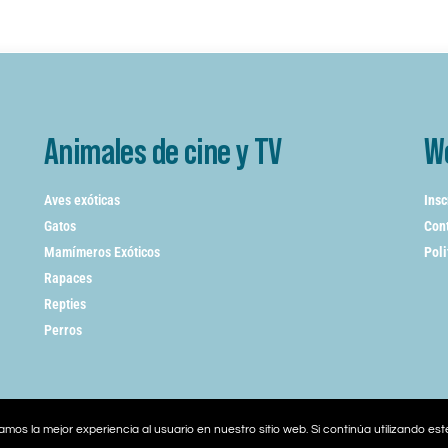
Animales de cine y TV
W
Aves exóticas
Insc
Gatos
Cont
Mamímeros Exóticos
Poli
Rapaces
Repties
Perros
mos la mejor experiencia al usuario en nuestro sitio web. Si continúa utilizando es