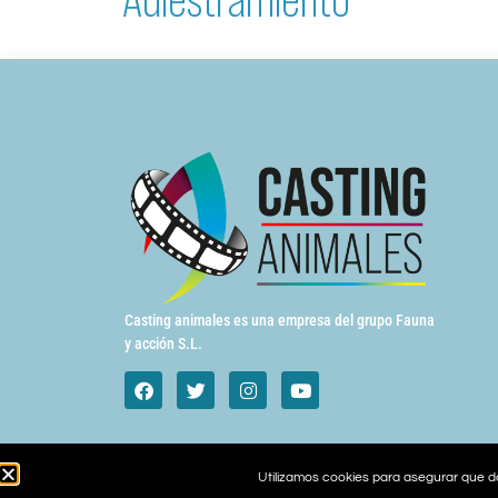
Casting animales es una empresa del grupo Fauna
y acción S.L.
Utilizamos cookies para asegurar que da