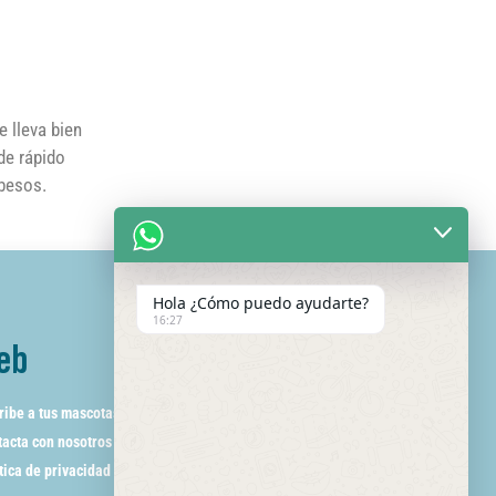
e lleva bien
de rápido
 besos.
Hola ¿Cómo puedo ayudarte?
16:27
eb
ribe a tus mascotas
acta con nosotros
tica de privacidad