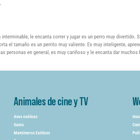
,
nterminable, le encanta correr y jugar es un perro muy divertido. S
orta el tamaño es un perrito muy valiente. Es muy inteligente, apren
 las personas en general, es muy cariñoso y le encanta dar muchos
Animales de cine y TV
W
Aves exóticas
Insc
Gatos
Cont
Mamímeros Exóticos
Poli