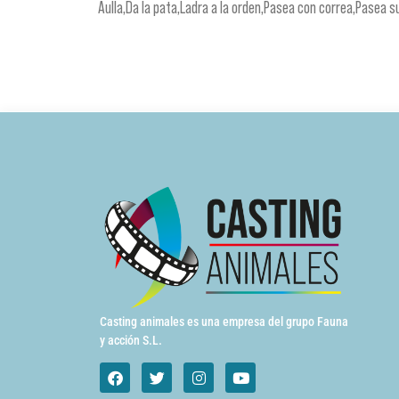
Aulla,Da la pata,Ladra a la orden,Pasea con correa,Pasea s
Casting animales es una empresa del grupo Fauna
y acción S.L.