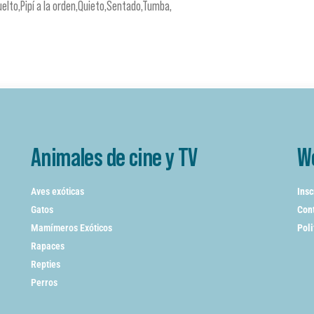
uelto,Pipí a la orden,Quieto,Sentado,Tumba,
Animales de cine y TV
W
Aves exóticas
Insc
Gatos
Cont
Mamímeros Exóticos
Poli
Rapaces
Repties
Perros