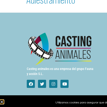
Casting animales es una empresa del grupo Fauna
y acción S.L.
Utilizamos cookies para asegurar que da