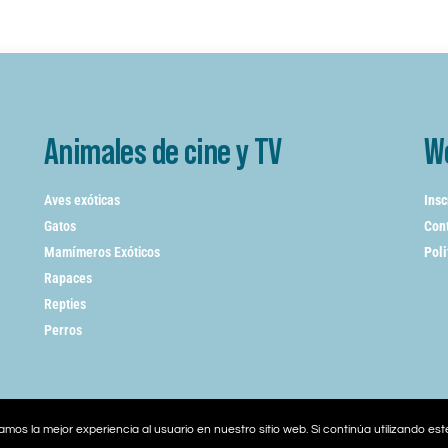
Animales de cine y TV
W
Aves exóticas
Insc
Gatos
Cont
Mamímeros Exóticos
Poli
Rapaces
Repties
Perros
mos la mejor experiencia al usuario en nuestro sitio web. Si continúa utilizando es