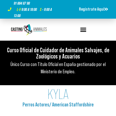
91 884 87 98
Registrate Aquí
L-V
9:00 A 18:00
S
- 9:00 A
13:00
Curso Oficial de Cuidador de Animales Salvajes, de
Curso Oficial de Cuidador de Animales Salvajes, de
Curso Oficial de Cuidador de Animales Salvajes, de
Titulación Oficial ¡Es tu momento!
Titulación Oficial ¡Es tu momento!
Titulación Oficial ¡Es tu momento!
Zoológicos y Acuarios​
Zoológicos y Acuarios​
Zoológicos y Acuarios​
500 horas de formación presencial, 100% presencial y con
500 horas de formación presencial, 100% presencial y con
500 horas de formación presencial, 100% presencial y con
Único Curso con Título Oficial en España gestionado por el
Único Curso con Título Oficial en España gestionado por el
Único Curso con Título Oficial en España gestionado por el
prácticas reales.
prácticas reales.
prácticas reales.
Ministerio de Empleo.
Ministerio de Empleo.
Ministerio de Empleo.
KYLA
Perros Actores
/
American Staffordshire