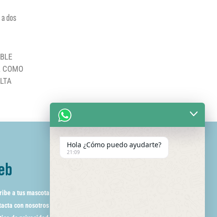
 a dos
ABLE
A COMO
LTA
Hola ¿Cómo puedo ayudarte?
21:09
eb
ribe a tus mascotas
acta con nosotros