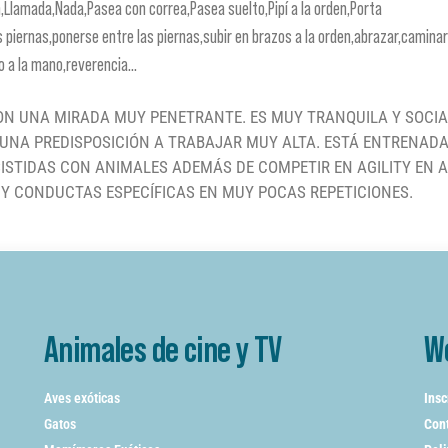
n,Llamada,Nada,Pasea con correa,Pasea suelto,Pipí a la orden,Porta
piernas,ponerse entre las piernas,subir en brazos a la orden,abrazar,caminar
 a la mano,reverencia...
CON UNA MIRADA MUY PENETRANTE. ES MUY TRANQUILA Y SOCI
UNA PREDISPOSICIÓN A TRABAJAR MUY ALTA. ESTÁ ENTRENAD
SISTIDAS CON ANIMALES ADEMÁS DE COMPETIR EN AGILITY EN A
 Y CONDUCTAS ESPECÍFICAS EN MUY POCAS REPETICIONES.
Animales de cine y TV
W
Aves exóticas
Insc
Gatos
Cont