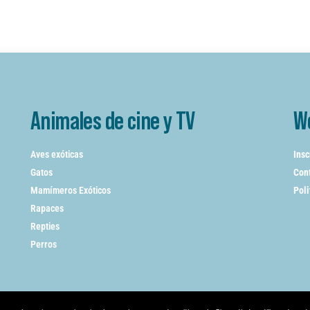
Animales de cine y TV
W
Aves exóticas
Insc
Gatos
Cont
Mamímeros Exóticos
Poli
Rapaces
Repties
Perros