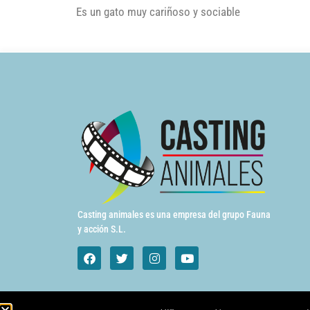
Es un gato muy cariñoso y sociable
Casting animales es una empresa del grupo Fauna
y acción S.L.