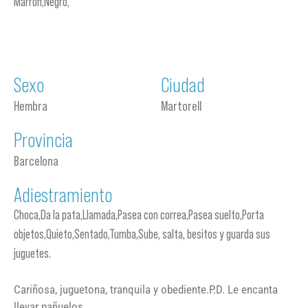
Marrón,Negro,
Sexo
Ciudad
Hembra
Martorell
Provincia
Barcelona
Adiestramiento
Choca,Da la pata,Llamada,Pasea con correa,Pasea suelto,Porta
objetos,Quieto,Sentado,Tumba,Sube, salta, besitos y guarda sus
juguetes.
Cariñosa, juguetona, tranquila y obediente.P.D. Le encanta
llevar pañuelos.