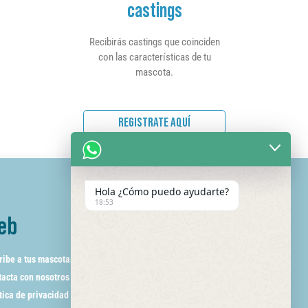
castings
Recibirás castings que coinciden
con las características de tu
mascota.
REGISTRATE AQUÍ
Hola ¿Cómo puedo ayudarte?
18:53
eb
ribe a tus mascotas
acta con nosotros
tica de privacidad