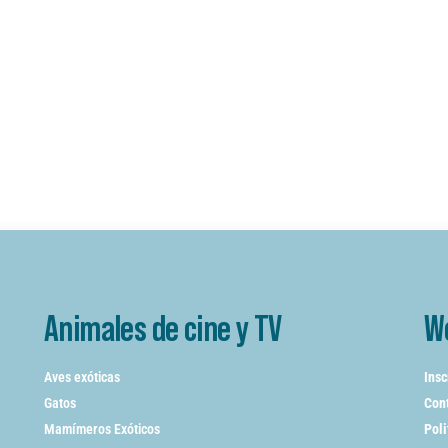
Animales de cine y TV
W
Aves exóticas
Insc
Gatos
Cont
Mamímeros Exóticos
Poli