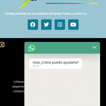
Casting animales es una empresa del grupo Fauna y acción S.L.
Animales de cine y TV
Aves exóticas
Hola ¿Cómo puedo ayudarte?
Gatos
05:03
Mamímeros Exóticos
Rapaces
Repties
Utilizamos cookies para asegurar que damos la mejor
Perros
experiencia al usuario en nuestro sitio web. Si continúa
Web
utilizando este sitio asumiremos que está de acuerdo.
ESTOY DEACUERDO
Inscribe a tus mascotas