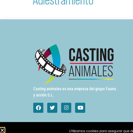
Casting animales es una empresa del grupo Fauna
y acción S.L.
Utilizamos cookies para asegurar que da