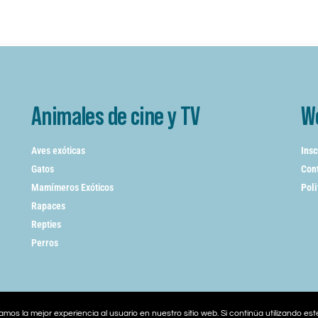
Animales de cine y TV
W
Aves exóticas
Insc
Gatos
Cont
Mamímeros Exóticos
Poli
Rapaces
Repties
Perros
mos la mejor experiencia al usuario en nuestro sitio web. Si continúa utilizando es