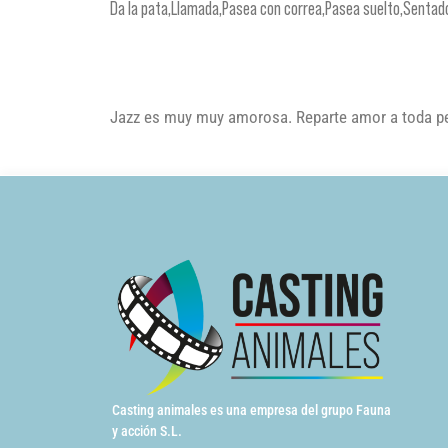
Da la pata,Llamada,Pasea con correa,Pasea suelto,Sentad
Jazz es muy muy amorosa. Reparte amor a toda 
Casting animales es una empresa del grupo Fauna
y acción S.L.