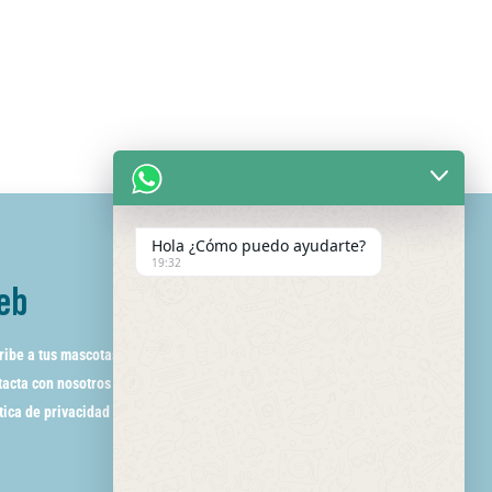
Hola ¿Cómo puedo ayudarte?
19:32
eb
ribe a tus mascotas
acta con nosotros
tica de privacidad