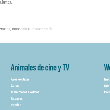
o,Tumba,
persona, conocida o desconocida
Animales de cine y TV
W
Aves exóticas
Insc
Gatos
Cont
Mamímeros Exóticos
Poli
Rapaces
Repties