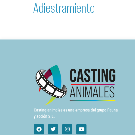
Adiestramiento
Casting animales es una empresa del grupo Fauna
y acción S.L.