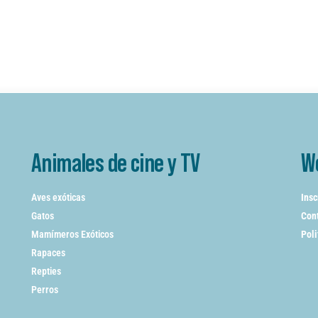
Animales de cine y TV
W
Aves exóticas
Insc
Gatos
Cont
Mamímeros Exóticos
Poli
Rapaces
Repties
Perros