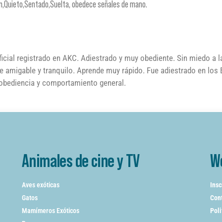
en,Quieto,Sentado,Suelta, obedece señales de mano.
icial registrado en AKC. Adiestrado y muy obediente. Sin miedo a 
e amigable y tranquilo. Aprende muy rápido. Fue adiestrado en los
n obediencia y comportamiento general.
Animales de cine y TV
W
Aves exóticas
Insc
Gatos
Cont
Mamímeros Exóticos
Poli