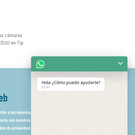
las cámaras
 EEUU en Tip
Hola ¿Cómo puedo ayudarte?
02:45
eb
ribe a tus mascotas
acta con nosotros
tica de privacidad