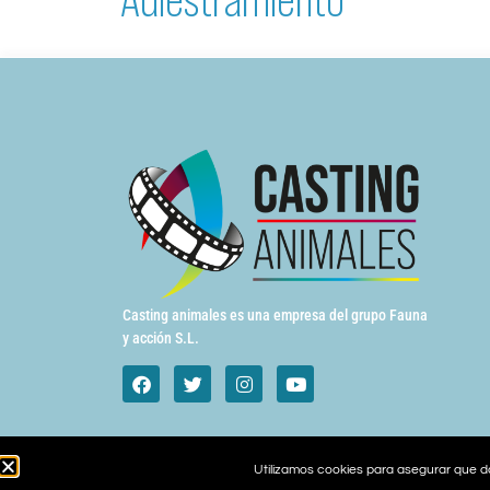
Casting animales es una empresa del grupo Fauna
y acción S.L.
Utilizamos cookies para asegurar que da