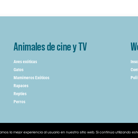
Animales de cine y TV
W
Aves exóticas
Insc
Gatos
Cont
Mamímeros Exóticos
Poli
Rapaces
Repties
Perros
mos la mejor experiencia al usuario en nuestro sitio web. Si continúa utilizando es