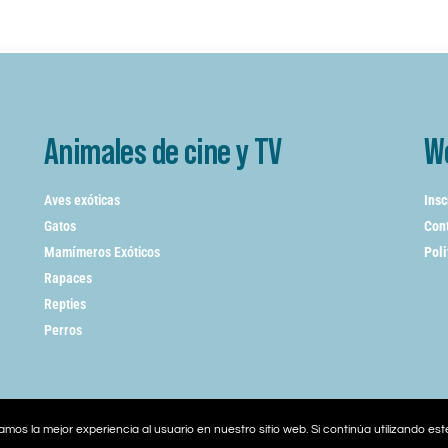
Animales de cine y TV
W
Aves exóticas
Insc
Gatos
Cont
Mamímeros Exóticos
Poli
Rapaces
Repties
Perros
mos la mejor experiencia al usuario en nuestro sitio web. Si continúa utilizando es