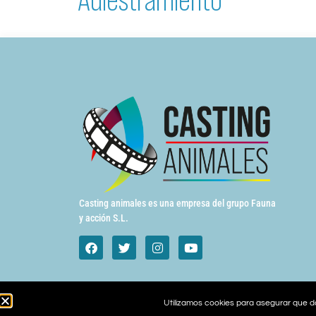
Casting animales es una empresa del grupo Fauna
y acción S.L.
Utilizamos cookies para asegurar que da