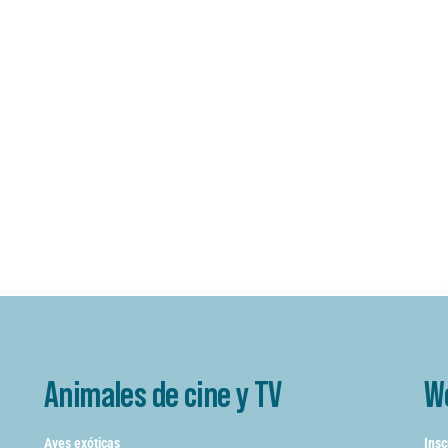
Animales de cine y TV
W
Aves exóticas
Insc