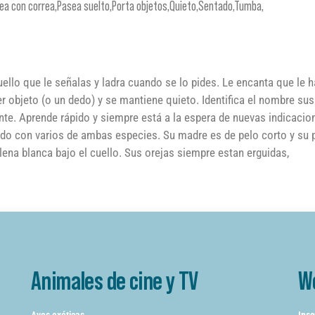
asea con correa,Pasea suelto,Porta objetos,Quieto,Sentado,Tumba,
uello que le señalas y ladra cuando se lo pides. Le encanta que le h
 objeto (o un dedo) y se mantiene quieto. Identifica el nombre sus
ente. Aprende rápido y siempre está a la espera de nuevas indicacio
ado con varios de ambas especies. Su madre es de pelo corto y su 
ena blanca bajo el cuello. Sus orejas siempre estan erguidas,
Animales de cine y TV
W
Aves exóticas
Insc