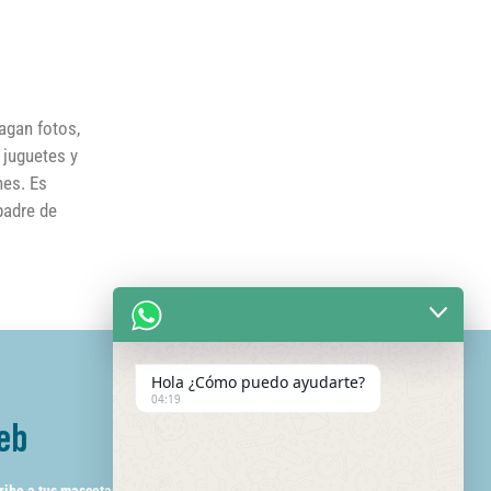
agan fotos,
 juguetes y
nes. Es
padre de
Hola ¿Cómo puedo ayudarte?
04:19
eb
ribe a tus mascotas