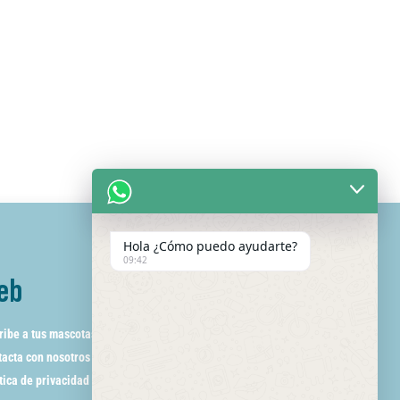
Hola ¿Cómo puedo ayudarte?
09:42
eb
ribe a tus mascotas
acta con nosotros
tica de privacidad