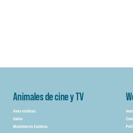
Animales de cine y TV
W
Aves exóticas
Insc
Gatos
Cont
Mamímeros Exóticos
Poli