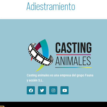
Adiestramiento
Casting animales es una empresa del grupo Fauna
y acción S.L.