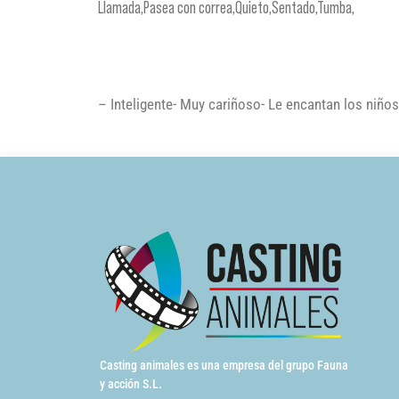
Llamada,Pasea con correa,Quieto,Sentado,Tumba,
– Inteligente- Muy cariñoso- Le encantan los niñ
Casting animales es una empresa del grupo Fauna
y acción S.L.