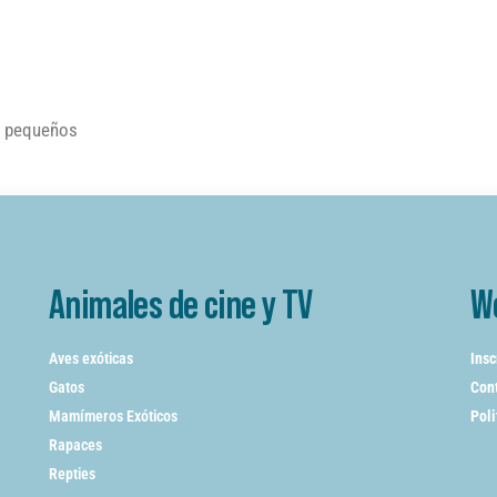
os pequeños
Animales de cine y TV
W
Aves exóticas
Insc
Gatos
Cont
Mamímeros Exóticos
Poli
Rapaces
Repties