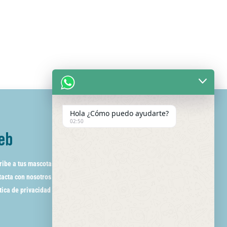
Hola ¿Cómo puedo ayudarte?
02:50
eb
ribe a tus mascotas
acta con nosotros
tica de privacidad