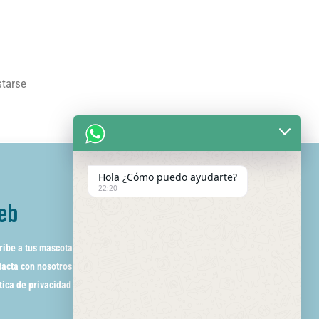
starse
Hola ¿Cómo puedo ayudarte?
22:20
eb
ribe a tus mascotas
acta con nosotros
tica de privacidad