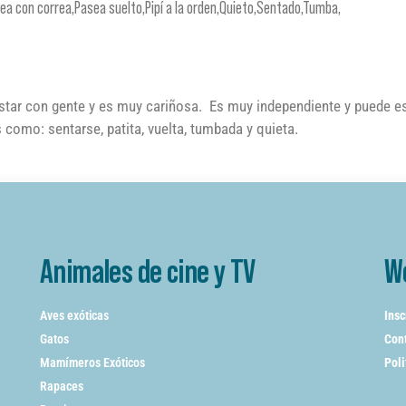
sea con correa,Pasea suelto,Pipí a la orden,Quieto,Sentado,Tumba,
star con gente y es muy cariñosa. Es muy independiente y puede e
 como: sentarse, patita, vuelta, tumbada y quieta.
Animales de cine y TV
W
Aves exóticas
Insc
Gatos
Cont
Mamímeros Exóticos
Poli
Rapaces