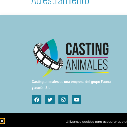
Casting animales es una empresa del grupo Fauna
y acción S.L.
Utilizamos cookies para asegurar que da