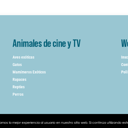
Animales de cine y TV
W
Aves exóticas
Insc
Gatos
Cont
Mamímeros Exóticos
Poli
Rapaces
Repties
Perros
mos la mejor experiencia al usuario en nuestro sitio web. Si continúa utilizando es