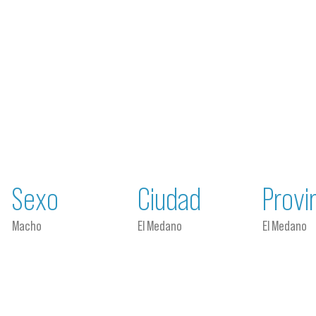
Sexo
Ciudad
Provi
Macho
El Medano
El Medano