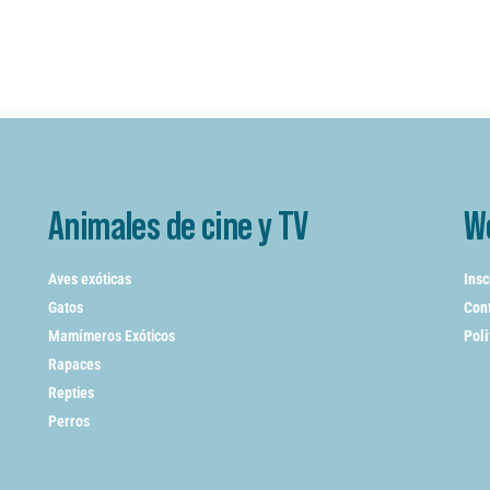
Animales de cine y TV
W
Aves exóticas
Insc
Gatos
Cont
Mamímeros Exóticos
Poli
Rapaces
Repties
Perros