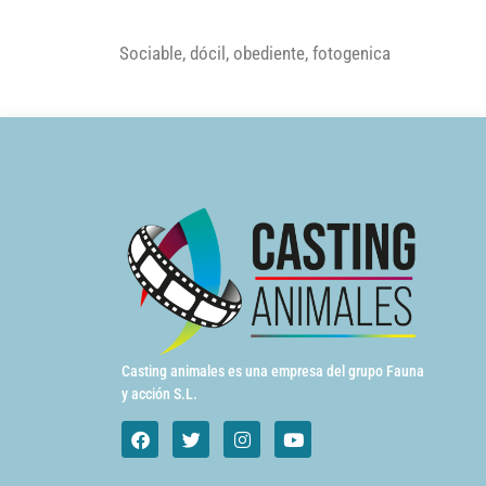
Sociable, dócil, obediente, fotogenica
Casting animales es una empresa del grupo Fauna
y acción S.L.