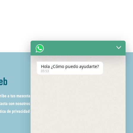
Hola ¿Cómo puedo ayudarte?
05:53
eb
ribe a tus mascotas
acta con nosotros
tica de privacidad