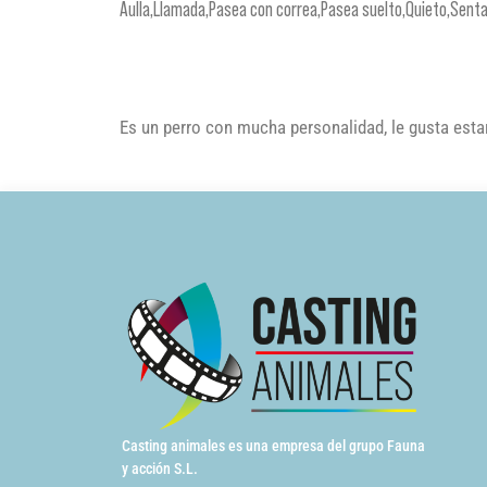
Aulla,Llamada,Pasea con correa,Pasea suelto,Quieto,Senta
Es un perro con mucha personalidad, le gusta esta
Casting animales es una empresa del grupo Fauna
y acción S.L.