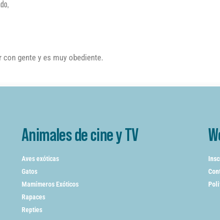
do,
r con gente y es muy obediente.
Animales de cine y TV
W
Aves exóticas
Insc
Gatos
Cont
Mamímeros Exóticos
Poli
Rapaces
Repties