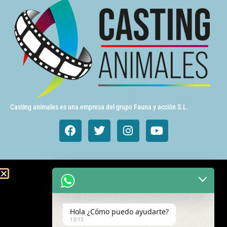
Casting animales es una empresa del grupo Fauna y acción S.L.
Animales de cine y TV
Aves exóticas
Hola ¿Cómo puedo ayudarte?
Gatos
13:13
Mamímeros Exóticos