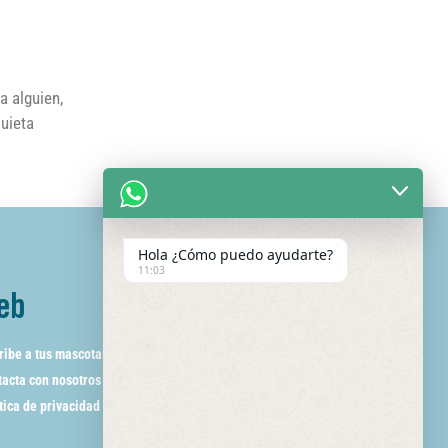
a alguien,
quieta
Hola ¿Cómo puedo ayudarte?
11:03
eb
ribe a tus mascotas
acta con nosotros
tica de privacidad