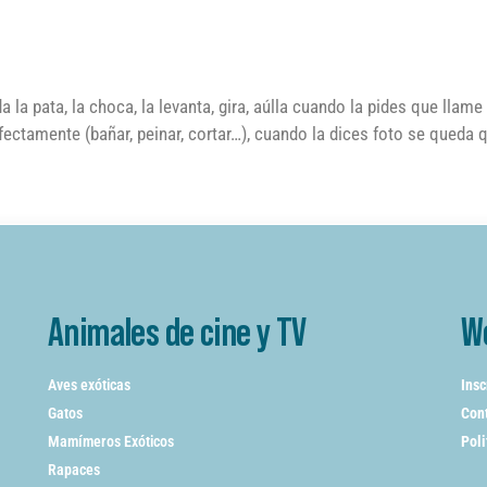
 la pata, la choca, la levanta, gira, aúlla cuando la pides que llame 
fectamente (bañar, peinar, cortar…), cuando la dices foto se queda 
Animales de cine y TV
W
Aves exóticas
Insc
Gatos
Cont
Mamímeros Exóticos
Poli
Rapaces