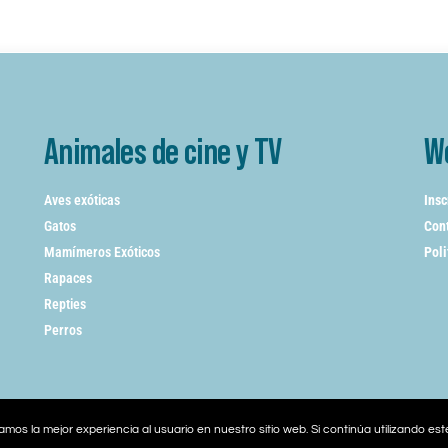
Animales de cine y TV
W
Aves exóticas
Insc
Gatos
Cont
Mamímeros Exóticos
Poli
Rapaces
Repties
Perros
mos la mejor experiencia al usuario en nuestro sitio web. Si continúa utilizando es