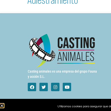
Casting animales es una empresa del grupo Fauna
y acción S.L.
Utilizamos cookies para asegurar que da