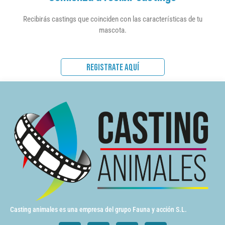
Recibirás castings que coinciden con las características de tu
mascota.
REGISTRATE AQUÍ
Casting animales es una empresa del grupo Fauna y acción S.L.