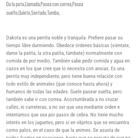
Da la pata,Llamada,Pasea con correa,Pasea
suelto,Quieto,Sentado,Tumba,
Dakota es una perrita noble y tranquila. Prefiere pasar su
tiempo libre durmiendo. Obedece órdenes básicas (siéntate,
dame la patita, la otra patita, túmbate) normalmente con
comida de por medio. También sabe pedir comida y agua en
casos en los que cree que lo necesita con ansias. Es una
perrita muy independiente, pero tiene buena relación con
todo estilo de animales (que conoce hasta ahora) y
humanos de todas las edades. Suele pasear suelta, pero
también sabe ir con correa. Acostumbrada a no cruzar
calles, ni carreteras, a no ser que sea mediante orden e
intentamos que sea por pasos de cebra. No tiene mucho
interés en los juguetes, pero sí en objetos que se encuentra
como palos, en el caso de que la animes. Se asusta de
ruidos fuertes en ocasiones, hasta que se percata de que no