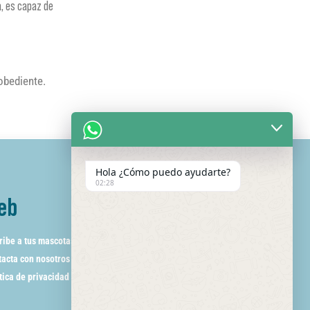
a, es capaz de
obediente.
Hola ¿Cómo puedo ayudarte?
02:28
eb
ribe a tus mascotas
acta con nosotros
tica de privacidad