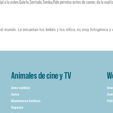
Pipí a la orden,Quieto,Sentado,Tumba,Pide permiso antes de comer, da la vuelt
el mundo. Le encantan los bebés y los niños, es muy fotogénica y 
Animales de cine y TV
W
Aves exóticas
Insc
Gatos
Cont
Mamímeros Exóticos
Poli
Rapaces