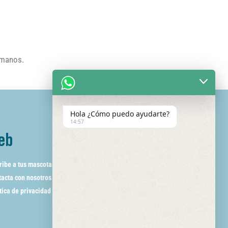
umanos.
Hola ¿Cómo puedo ayudarte?
14:57
eb
ribe a tus mascotas
acta con nosotros
tica de privacidad