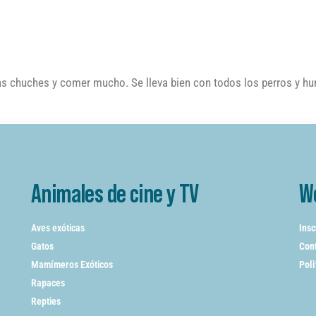
las chuches y comer mucho. Se lleva bien con todos los perros y h
Animales de cine y TV
W
Aves exóticas
Insc
Gatos
Cont
Mamímeros Exóticos
Poli
Rapaces
Repties