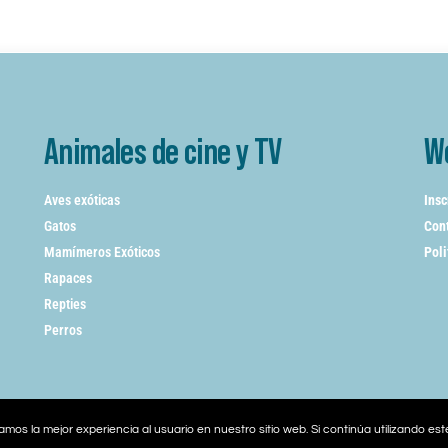
Animales de cine y TV
W
Aves exóticas
Insc
Gatos
Cont
Mamímeros Exóticos
Poli
Rapaces
Repties
Perros
mos la mejor experiencia al usuario en nuestro sitio web. Si continúa utilizando es