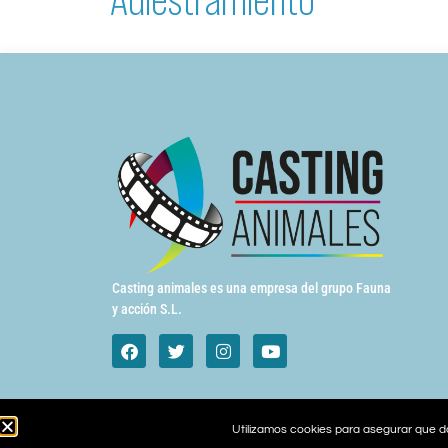
Casting animales es una empresa del grupo Fauna
y acción S.L.
Utilizamos cookies para asegurar que da