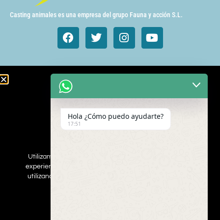
Casting animales es una empresa del grupo Fauna y acción S.L.
Animales de cine y TV
Aves exóticas
Hola ¿Cómo puedo ayudarte?
Gatos
17:51
Mamímeros Exóticos
Rapaces
Repties
Utilizamos cookies para asegurar que damos la mejor
Perros
experiencia al usuario en nuestro sitio web. Si continúa
Web
utilizando este sitio asumiremos que está de acuerdo.
ESTOY DEACUERDO
Inscribe a tus mascotas
Contacta con nosotros