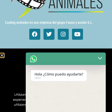
Casting animales es una empresa del grupo Fauna y acción S.L.
Animales de cine y TV
Aves exóticas
Hola ¿Cómo puedo ayudarte?
Gatos
19:51
Mamímeros Exóticos
Rapaces
Repties
Utilizamos cookies para asegurar que damos la mejor
Perros
experiencia al usuario en nuestro sitio web. Si continúa
Web
utilizando este sitio asumiremos que está de acuerdo.